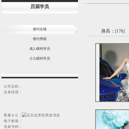
历届学员
签约女模
身高：[
176
]
签约男模
成人模特学员
少儿模特学员
公司总机：
业务经理：
客服ＱＱ：
电子邮箱：
传真号码：