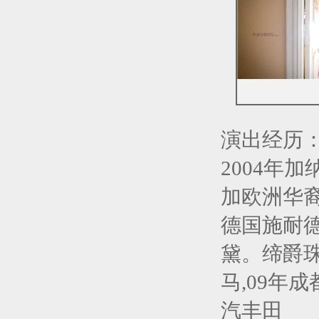
演出经历
2004年
加欧洲华
德国施耐德
黛。缔爵珠
马,09年
汽丰田