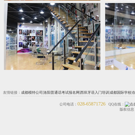
|
|
|
|
友情链接：
成都模特公司
洛阳普通话考试报名网
西班牙语入门培训
成都国际学校
028-65871726
公司电话：
QQ在线：
版权信息 